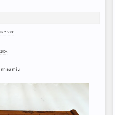
IP 2.600k
.200k
t nhiều mẫu