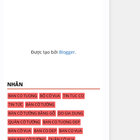
Được tạo bởi
Blogger
.
NHÃN
BAN CO TUONG
BỘ CỜ VUA
TIN TUC CO
TIN TỨC
BÀN CỜ TƯỚNG
BÀN CỜ TƯỚNG BẰNG GỖ
DO GIA DUNG
QUÂN CỜ TƯỚNG
BAN CO TUONG DEP
BÀN CỜ VUA
BAN CO DEP
BAN CO VUA
BÁN BÀN CỜ TƯỚNG
QUÂN CỜ VUA