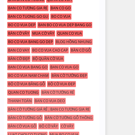
BAN CO TƯƠNG GIA RE
BAN CO GO
BAN CO TUONG GO GU
BO CO VUA
BO CO VUA DEP
BAN BO CO VUA DEP BANG GO
BÀN CỜ VÂY
MUA CỜ VÂY
QUAN CO VUA
BO CO VUA BANG GO DEP
BLOG HỒNG NHUNG
BAN CO VAY
BO CO VUA CAO CAP
BÀN CỜ GỖ
BÀN CỜ ĐẸP
BỘ QUÂN CỜ VUA
BAN CO VUA BANG GO
BAN CO VUA GO
BO CO VUA NAM CHAM
BÀN CỜ TƯỚNG ĐẸP
BỘ CỜ VUA BẰNG GỖ
BỘ CỜ VUA ĐẸP
QUAN CO TUONG
BÀN CỜ TƯỚNG RẺ
THANH TOÁN
BAN CO VUA DEO
BÀN CỜ TƯỚNG GIÁ RẺ ; BAN CO TƯƠNG GIA RE
BÀN CỜ TƯỚNG GỖ
BÀN CỜ TƯỚNG GỖ THÔNG
BÀN CỜ VUA GỖ
BỘ CỜ VÂY
CỜ VÂY
LUAT CHOI CO TUONG
MUA BO CO VUA