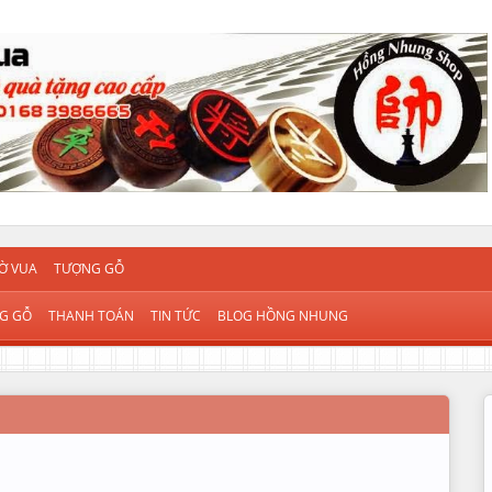
Ờ VUA
TƯỢNG GỖ
G GỖ
THANH TOÁN
TIN TỨC
BLOG HỒNG NHUNG