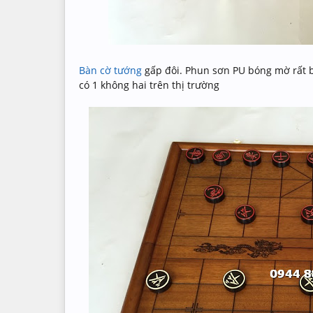
Bàn cờ tướng
gấp đôi. Phun sơn PU bóng mờ rất b
có 1 không hai trên thị trường