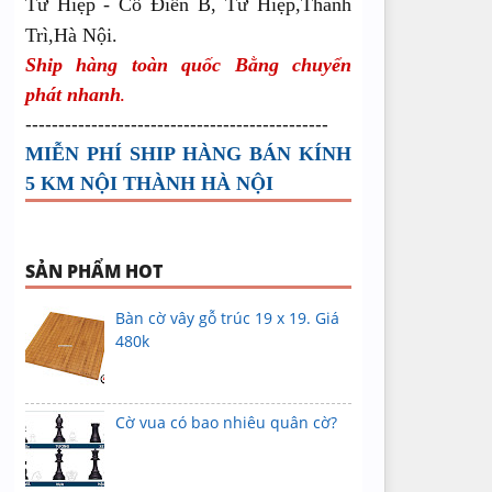
Tứ Hiệp - Cổ Điển B, Tứ Hiệp,Thanh
Trì,Hà Nội
.
Ship hàng toàn quốc Bằng chuyển
phát nhanh
.
----------------------------------------------
MIỄN PHÍ SHIP HÀNG BÁN KÍNH
5 KM NỘI THÀNH HÀ NỘI
SẢN PHẨM HOT
Bàn cờ vây gỗ trúc 19 x 19. Giá
480k
Cờ vua có bao nhiêu quân cờ?