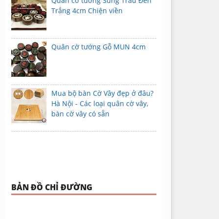
Quân cờ tướng Sừng Trâu Đen
Trắng 4cm Chiện viền
Quân cờ tướng Gỗ MUN 4cm
Mua bộ bàn Cờ Vây đẹp ở đâu?
Hà Nội - Các loại quân cờ vây,
bàn cờ vây có sẵn
BẢN ĐỒ CHỈ ĐƯỜNG