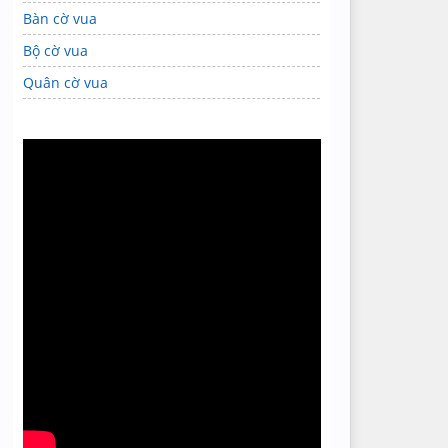
Bàn cờ vua
Bộ cờ vua
Quân cờ vua