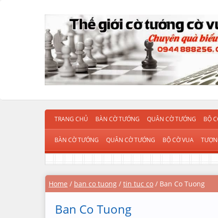
TRANG CHỦ
BÀN CỜ TƯỚNG
QUÂN CỜ TƯỚNG
BỘ C
BÀN CỜ TƯỚNG
QUÂN CỜ TƯỚNG
BỘ CỜ VUA
TƯỢN
Home
/
ban co tuong
/
tin tuc co
/
Ban Co Tuong
Ban Co Tuong