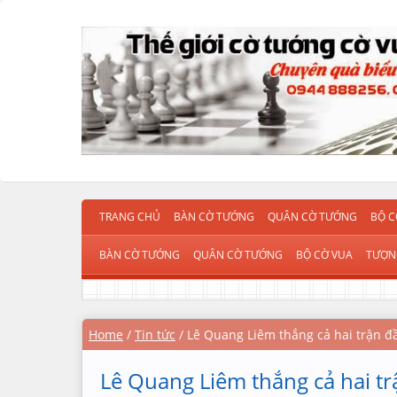
TRANG CHỦ
BÀN CỜ TƯỚNG
QUÂN CỜ TƯỚNG
BỘ C
BÀN CỜ TƯỚNG
QUÂN CỜ TƯỚNG
BỘ CỜ VUA
TƯỢN
Home
/
Tin tức
/
Lê Quang Liêm thắng cả hai trận đầ
Lê Quang Liêm thắng cả hai tr