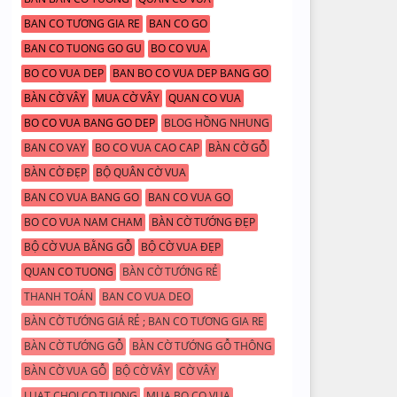
BAN CO TƯƠNG GIA RE
BAN CO GO
BAN CO TUONG GO GU
BO CO VUA
BO CO VUA DEP
BAN BO CO VUA DEP BANG GO
BÀN CỜ VÂY
MUA CỜ VÂY
QUAN CO VUA
BO CO VUA BANG GO DEP
BLOG HỒNG NHUNG
BAN CO VAY
BO CO VUA CAO CAP
BÀN CỜ GỖ
BÀN CỜ ĐẸP
BỘ QUÂN CỜ VUA
BAN CO VUA BANG GO
BAN CO VUA GO
BO CO VUA NAM CHAM
BÀN CỜ TƯỚNG ĐẸP
BỘ CỜ VUA BẰNG GỖ
BỘ CỜ VUA ĐẸP
QUAN CO TUONG
BÀN CỜ TƯỚNG RẺ
THANH TOÁN
BAN CO VUA DEO
BÀN CỜ TƯỚNG GIÁ RẺ ; BAN CO TƯƠNG GIA RE
BÀN CỜ TƯỚNG GỖ
BÀN CỜ TƯỚNG GỖ THÔNG
BÀN CỜ VUA GỖ
BỘ CỜ VÂY
CỜ VÂY
LUAT CHOI CO TUONG
MUA BO CO VUA