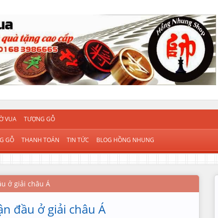
Ờ VUA
TƯỢNG GỖ
G GỖ
THANH TOÁN
TIN TỨC
BLOG HỒNG NHUNG
u ở giải châu Á
ận đầu ở giải châu Á