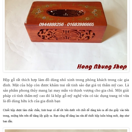
Hộp gỗ rất thích hợp làm đồ dùng nhỏ xinh trong phòng khách trong các gia
đình. Mặt của hộp còn được khảm trai rất tinh sảo đạt giá trị thẩm mỹ cao. Là
sản phẩm phong thủy mang lại may mắn và thịnh vượng cho gia chủ. Một giải
pháp có tính thẩm mỹ cao đó là hộp gỗ mỹ nghệ vừa có tác dụng trang trí vừa
là đồ dùng hữu ích của gia đình bạn
Chiếc hộp được làm chắc chắn, linh hoạt có đế rời bên dưới với chốt dễ dàng kéo ra để cho giấy vào bên
trong, miệng bên trên dễ dàng lấy giấy ra. Bạn cũng dễ dàng lau rửa để chiếc hộp luôn bóng mới, đẹp như
ban đầu.