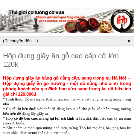
▼
Hộp đựng giấy ăn gỗ cao cấp cỡ lớn
120k
Hộp đựng giấy ăn bằng gỗ đẳng cấp, sang trọng tại Hà Nội -
Hộp đựng giấy ăn gỗ hương - một đồ dùng nhỏ xinh trong
phòng khách của gia đình bạn vừa sang trọng lại rất hữu ích
giá chỉ 120.000đ
*
Hình thức: Đồ mỹ nghệ, Khảm trai, sơn mài – là vật trang trí sang trọng trong
nhà.
* Có đế rời bên dưới với chốt dễ dàng kéo ra để cho giấy vào bên trong, miệng
bên trên dễ dàng lấy giấy ra.
* Hộp
có độ bền cao, mang lại lợi ích kinh tế lâu dài
. đặc biệt cực kỳ an toàn
cho sức khỏe.
* Sản phẩm là món quà mừng nhà mới, mừng Thọ bố mẹ ông bà, tặng bạn bè
sinh nhật, tặng người thân đi nước ngoài...